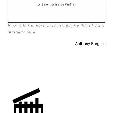
Riez et le monde rira avec vous, ronflez et vous
dormirez seul.
Anthony Burgess